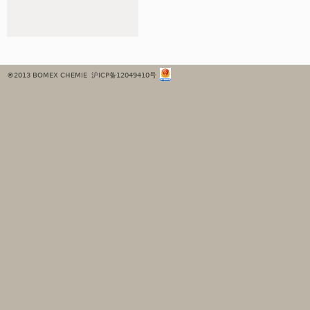
©2013 BOMEX CHEMIE
沪ICP备12049410号